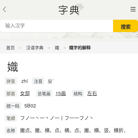
首页
汉语字典
嬂
嬂字的解释
嬂
zhí
ㄓˊ
拼音
注音
女部
15画
左右
部首
总笔画
结构
5B02
统一码
フノ一丶一丶ノ一丨フ一一フノ丶
笔顺
撇点、撇、横、点、横、点、撇、横、竖、横折、
名称