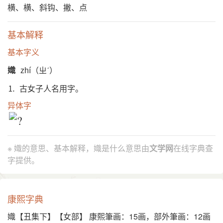
横、横、斜钩、撇、点
基本解释
基本字义
嬂
zhí（ㄓˊ）
⒈ 古女子人名用字。
异体字
※ 嬂的意思、基本解释，嬂是什么意思由
文学网
在线字典查
字提供。
康熙字典
嬂【丑集下】【女部】 康熙筆画：15画，部外筆画：12画