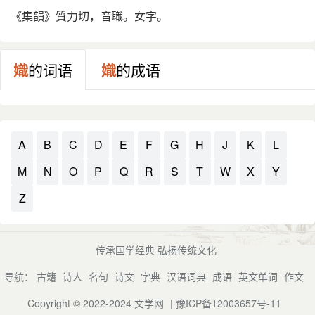
《集韻》質力切，音職。女字。
嬂
的词语
嬂
的成语
A
B
C
D
E
F
G
H
J
K
L
M
N
O
P
Q
R
S
T
W
X
Y
Z
传承国学经典 弘扬传统文化
导航：
古籍
诗人
名句
诗文
字典
汉语词典
成语
英文单词
作文
Copyright © 2022-2024
文学网
|
豫ICP备12003657号-11