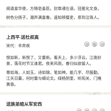
闻道皇华使，方随皂盖臣。封章通左语，冠冕化文身。
树色分扬子，潮声满富春。遥知辨璧吏，恩到泣珠人。
上西平·送杜叔高
原
繁
拼
宋代
：
辛弃疾
恨如新，新恨了，又重新。看天上、多少浮云。江南好
景，落花时节又逢君。夜来风雨，春归似欲留人。
尊如海，人如玉，诗如锦，笔如神。能几字、尽殷勤。
江天日暮，何时重与细论文。绿杨阴里，听阳关、门掩
黄昏。
送族弟绾从军安西