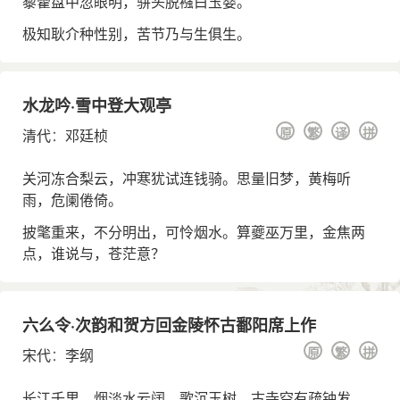
藜藿盘中忽眼明，骈头脱襁白玉婴。
极知耿介种性别，苦节乃与生俱生。
水龙吟·雪中登大观亭
原
繁
译
拼
清代
：
邓廷桢
关河冻合梨云，冲寒犹试连钱骑。思量旧梦，黄梅听
雨，危阑倦倚。
披氅重来，不分明出，可怜烟水。算夔巫万里，金焦两
点，谁说与，苍茫意？
六么令·次韵和贺方回金陵怀古鄱阳席上作
原
繁
拼
宋代
：
李纲
长江千里，烟淡水云阔。歌沉玉树，古寺空有疏钟发。