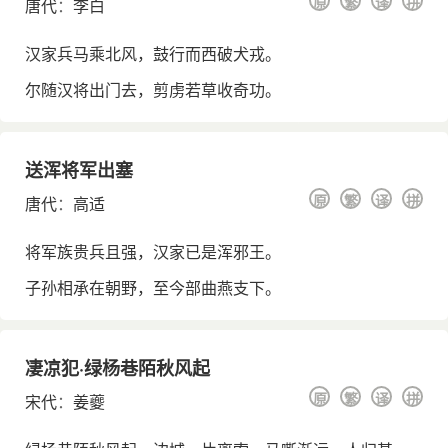
原
繁
译
拼
唐代
：
李白
汉家兵马乘北风，鼓行而西破犬戎。
尔随汉将出门去，剪虏若草收奇功。
送浑将军出塞
原
繁
译
拼
唐代
：
高适
将军族贵兵且强，汉家已是浑邪王。
子孙相承在朝野，至今部曲燕支下。
凄凉犯·绿杨巷陌秋风起
原
繁
译
拼
宋代
：
姜夔