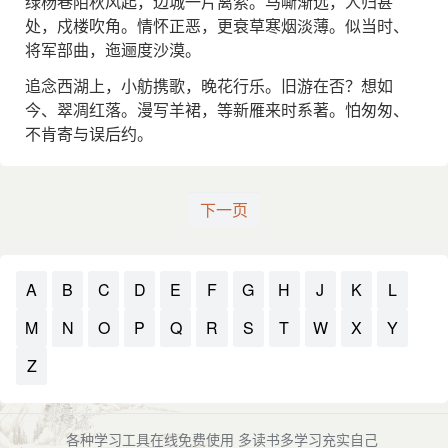
绿杨巷陌秋风起，边城一片离索。马嘶渐远，人归甚
处，戍楼吹角。情怀正恶，更衰草寒烟淡薄。似当时、
将军部曲，迤逦度沙漠。
追念西湖上，小舫携歌，晚花行乐。旧游在否？想如
今、翠凋红落。漫写羊裙，等新雁来时系著。怕匆匆、
不肯寄与误后约。
下一页
A
B
C
D
E
F
G
H
J
K
L
M
N
O
P
Q
R
S
T
W
X
Y
Z
各种学习工具在线免费使用 多读书多学习充实自己