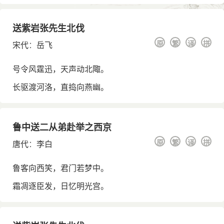
送紫岩张先生北伐
原
繁
译
拼
宋代
：
岳飞
号令风霆迅，天声动北陬。
长驱渡河洛，直捣向燕幽。
鲁中送二从弟赴举之西京
原
繁
译
拼
唐代
：
李白
鲁客向西笑，君门若梦中。
霜凋逐臣发，日忆明光宫。