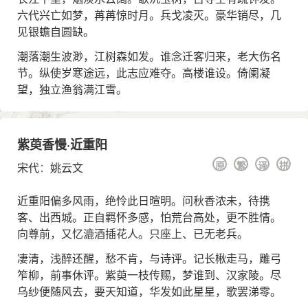
六代兴亡如梦，苒苒惊时月。兵戈凌灭。豪华销尽，几
见银蟾自圆缺。
潮落潮生波渺，江树森如发。谁念迁客归来，老大伤名
节。纵使岁寒途远，此志应难夺。高楼谁设。倚阑凝
望，独立渔翁满江雪。
紫萸香慢·近重阳
原
繁
译
拼
宋代
：
姚云文
近重阳偏多风雨，绝怜此日暄明。问秋香浓未，待携
客、出西城。正自羁怀多感，怕荒台高处，更不胜情。
向尊前，又忆漉酒插花人。只座上、已无老兵。
凄清，浅醉还醒，愁不肯，与诗评。记长楸走马，雕弓
笮柳，前事休评。紫萸一枝传赐，梦谁到、汉家陵。尽
乌纱便随风去，要天知道，华发如此星星，歌罢涕零。