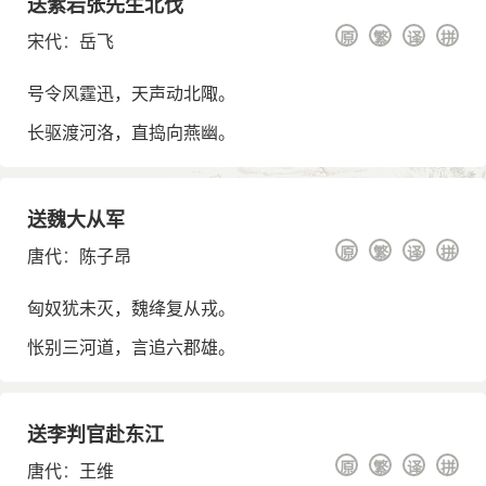
送紫岩张先生北伐
原
繁
译
拼
宋代
：
岳飞
号令风霆迅，天声动北陬。
长驱渡河洛，直捣向燕幽。
送魏大从军
原
繁
译
拼
唐代
：
陈子昂
匈奴犹未灭，魏绛复从戎。
怅别三河道，言追六郡雄。
送李判官赴东江
原
繁
译
拼
唐代
：
王维