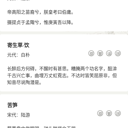
帝高阳之苗裔兮，朕皇考曰伯庸。
摄提贞于孟陬兮，惟庚寅吾以降。
寄生草·饮
原
繁
译
拼
元代
：
白朴
长醉后方何碍，不醒时有甚思。糟腌两个功名字，醅渰
千古兴亡事，曲埋万丈虹霓志。不达时皆笑屈原非，但
知音尽说陶潜是。
苦笋
原
繁
拼
宋代
：
陆游