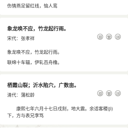
伤情燕足留红线，恼人鸾
象龙唤不应，竹龙起行雨。
原
繁
拼
宋代
：
张孝祥
象龙唤不应，竹龙起行雨。
联绵十车辐，伊轧百舟橹。
栖霞山裂；沂水陷穴，广数亩。
原
繁
拼
清代
：
蒲松龄
康熙七年六月十七日戌刻，地大震。余适客稷
(jì)
下，方与表兄李笃