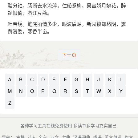
黯分袖。肠断去水流萍，住船系柳。吴宫娇月娆花，醉
题恨倚，蛮江豆蔻。
吐春绣。笔底丽情多少，眼波眉岫。新园锁却愁阴，露
黄漫委，寒香半亩。
下一页
A
B
C
D
E
F
G
H
J
K
L
M
N
O
P
Q
R
S
T
W
X
Y
Z
各种学习工具在线免费使用 多读书多学习充实自己
导航：
古籍
诗人
名句
诗文
字典
汉语词典
成语
英文单词
作文