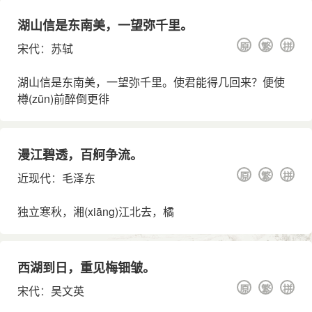
湖山信是东南美，一望弥千里。
原
繁
拼
宋代
：
苏轼
湖山信是东南美，一望弥千里。使君能得几回来？便使
樽
(zūn)
前醉倒更徘
漫江碧透，百舸争流。
原
繁
拼
近现代
：
毛泽东
独立寒秋，湘
(xiāng)
江北去，橘
西湖到日，重见梅钿皱。
原
繁
拼
宋代
：
吴文英