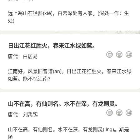
远上寒山石径斜
(xié)
，白云深处有人家。(深处一作：生
处)
日出江花红胜火，春来江水绿如蓝。
原
繁
拼
唐代
：
白居易
江南好，风景旧曾谙
(ān)
。日出江花红胜火，春来江水绿
如蓝。能不忆江南？
山不在高，有仙则名。水不在深，有龙则灵。
原
繁
拼
唐代
：
刘禹锡
山不在高，有仙则名。水不在深，有龙则灵
(líng)
。斯是
陋