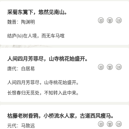
采菊东篱下，悠然见南山。
原
繁
拼
魏晋
：
陶渊明
结庐
(lú)
在人境，而无车马喧
人间四月芳菲尽，山寺桃花始盛开。
原
繁
拼
唐代
：
白居易
人间四月芳菲尽，山寺桃花始盛开。
长恨春归无觅处，不知转入此中来。
枯藤老树昏鸦，小桥流水人家，古道西风瘦马。
原
繁
拼
元代
：
马致远