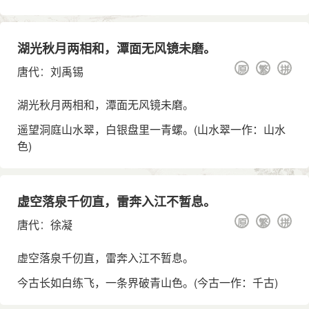
湖光秋月两相和，潭面无风镜未磨。
原
繁
拼
唐代
：
刘禹锡
湖光秋月两相和，潭面无风镜未磨。
遥望洞庭山水翠，白银盘里一青螺。(山水翠一作：山水
色)
虚空落泉千仞直，雷奔入江不暂息。
原
繁
拼
唐代
：
徐凝
虚空落泉千仞直，雷奔入江不暂息。
今古长如白练飞，一条界破青山色。(今古一作：千古)